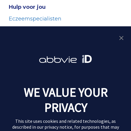
Hulp voor jou
Eczeemspecialisten
Samen beslissen met je dokter
Eczeemvereniging VMCE
Aan de slag
Impact test
Schrijfhulp voor jouw doelstellingen
Checklist voor je afspraak
WE VALUE YOUR
PRIVACY
This site uses cookies and related technologies, as
described in our
privacy notice
, for purposes that may