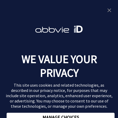
Samen beslissen met je dokter
Eczeemvereniging VMCE
Aan de slag
Impact test
Schrijfhulp voor jouw doelstellingen
Checklist voor je afspraak
WE VALUE YOUR
PRIVACY
This site uses cookies and related technologies, as
described in our
privacy notice
, for purposes that may
include site operation, analytics, enhanced user experience,
or advertising. You may choose to consent to our use of
these technologies, or manage your own preferences.
NL-ABBV-260002 | februari 2026
MANAGE CHOICES