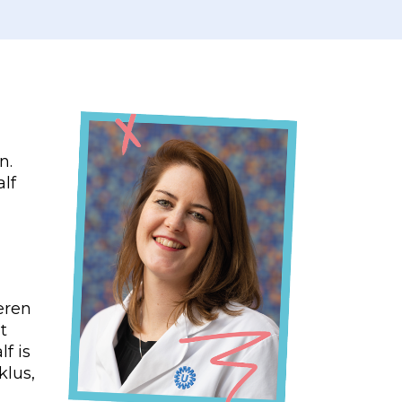
n.
lf
eren
t
f is
klus,