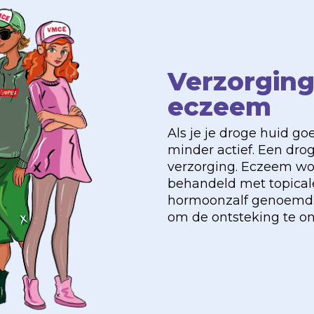
Verzorging
eczeem
Als je je droge huid go
minder actief. Een dro
verzorging. Eczeem wor
behandeld met topicale
hormoonzalf genoemd.
om de ontsteking te o